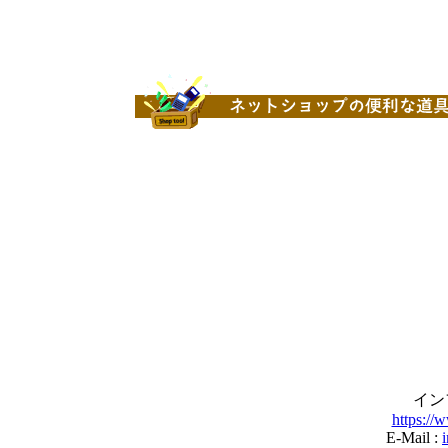
イン
https://
E-Mail :